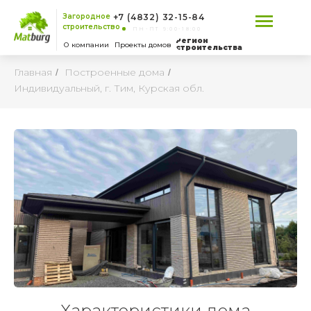
Загородное
+7 (4832) 32-15-84
строительство
ПН-ПТ 9:00-18:00
Регион
О компании
Проекты домов
строительства
Главная
Построенные дома
/
/
Индивидуальный, г. Тим, Курская обл.
Характеристики дома