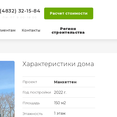
(4832) 32-15-84
Расчет стоимости
ПН-ПТ 9:00-18:00
Регион
лиентам
Контакты
строительства
Характеристики дома
Проект
Манхеттен
Год постройки
2022 г.
Площадь
150 м2
1 этаж
Этажность