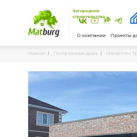
Загородное
строительство
О компании
Проекты д
Главная
Построенные дома
Манхеттен, Тр
/
/