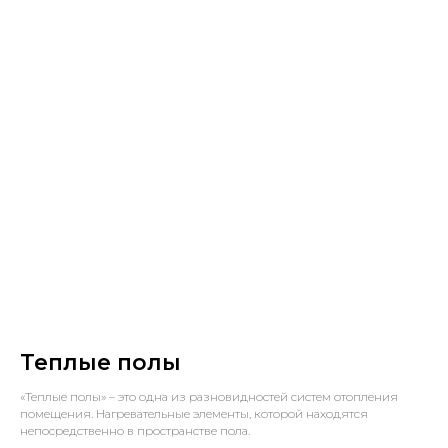
Теплые полы
«Теплые полы» – это одна из разновидностей систем отопления
помещения. Нагревательные элементы, которой находятся
непосредственно в пространстве пола.