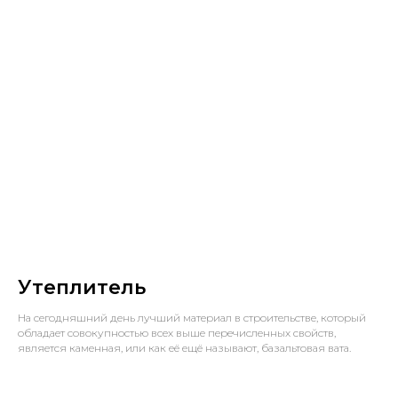
Утеплитель
На сегодняшний день лучший материал в строительстве, который
обладает совокупностью всех выше перечисленных свойств,
является каменная, или как её ещё называют, базальтовая вата.