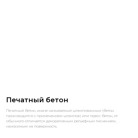
Печатный бетон
Печатный бетон, иначе называемый штампованным (бетон
производится с применением штампов) или пресс-бетон, от
обычного отличается декоративным рельефным тиснением,
наносимым на поверхность.