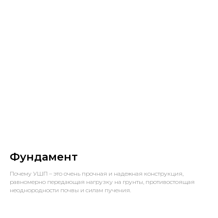
Фундамент
Почему УШП – это очень прочная и надежная конструкция,
равномерно передающая нагрузку на грунты, противостоящая
неоднородности почвы и силам пучения.