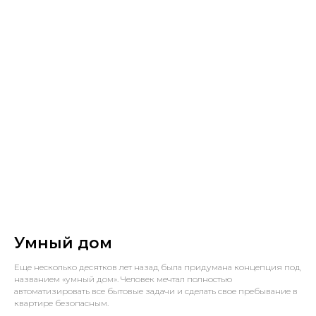
Умный дом
Еще несколько десятков лет назад была придумана концепция под
названием «умный дом». Человек мечтал полностью
автоматизировать все бытовые задачи и сделать свое пребывание в
квартире безопасным.