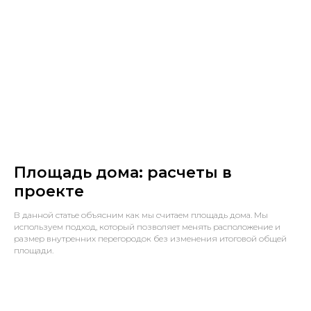
Площадь дома: расчеты в
проекте
В данной статье объясним как мы считаем площадь дома. Мы
используем подход, который позволяет менять расположение и
размер внутренних перегородок без изменения итоговой общей
площади.