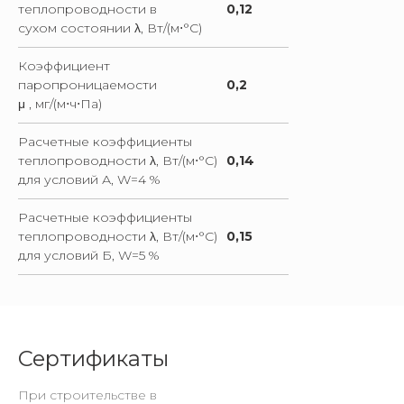
теплопроводности в
0,12
сухом состоянии λ, Вт/(м⋅°С)
Коэффициент
паропроницаемости
0,2
μ , мг/(м⋅ч⋅Па)
Расчетные коэффициенты
теплопроводности λ, Вт/(м⋅°С)
0,14
для условий А, W=4 %
Расчетные коэффициенты
теплопроводности λ, Вт/(м⋅°С)
0,15
для условий Б, W=5 %
Сертификаты
При строительстве в